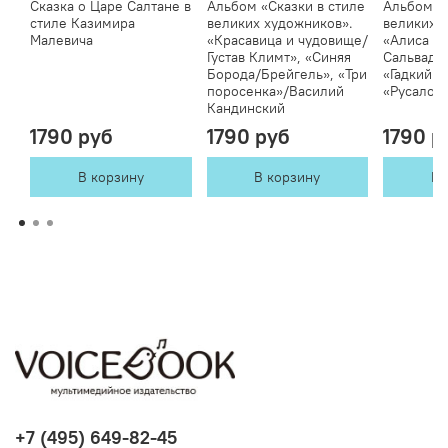
Сказка о Царе Салтане в
Альбом «Сказки в стиле
Альбом «С
стиле Казимира
великих художников».
великих 
Малевича
«Красавица и чудовище/
«Алиса в 
Густав Климт», «Синяя
Сальвадо
Борода/Брейгель», «Три
«Гадкий у
поросенка»/Василий
«Русалоч
Кандинский
1790 руб
1790 руб
1790 р
В корзину
В корзину
В 
+7 (495) 649-82-45