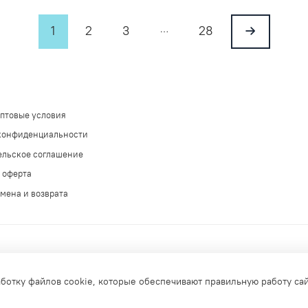
…
1
2
3
28
оптовые условия
конфиденциальности
ельское соглашение
 оферта
мена и возврата
аботку файлов cookie, которые обеспечивают правильную работу са