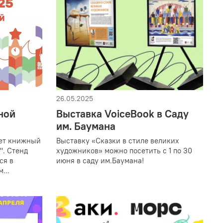
26.05.2025
ной
Выставка VoiceBook в Саду
им. Баумана
дет книжный
Выставку «Сказки в стиле великих
". Стенд
художников» можно посетить с 1 по 30
ся в
июня в саду им.Баумана!
...