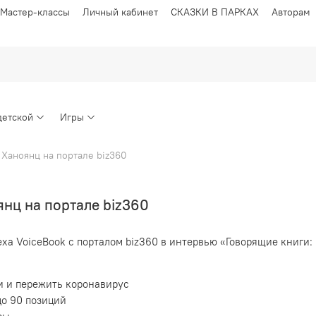
Мастер-классы
Личный кабинет
СКАЗКИ В ПАРКАХ
Авторам
детской
Игры
Ханоянц на портале biz360
нц на портале biz360
ха VoiceBook с порталом biz360 в интервью «Говорящие книги: 
и и пережить коронавирус
до 90 позиций