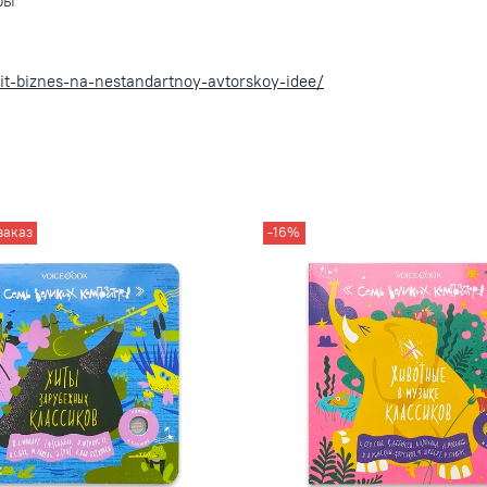
ры
oit-biznes-na-nestandartnoy-avtorskoy-idee/
заказ
-16%