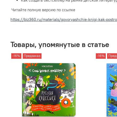
Как создать бестселлер на рынке детской литерату
Читайте полную версию по ссылке
https://biz360.ru/materials/govoryashchie-knigi-kak-postr
Товары, упомянутые в статье
-16%
Предзаказ
-16%
Пред