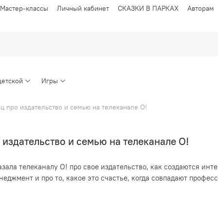
Мастер-классы
Личный кабинет
СКАЗКИ В ПАРКАХ
Авторам
детской
Игры
ц про издательство и семью на телеканале О!
 издательство и семью на телеканале О!
азала телеканалу О!
про свое издательство, как создаются инт
еджмент и про то, какое это счастье, когда совпадают профе