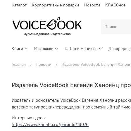
Каталог
Корпоративные подарки
Новости
КЛАССное
Книги
Раскраски
Tattoo и маникюр
Декор для 
Главная
Новости
Издатель VoiceBook Евгения Ханоян
Издатель VoiceBook Евгения Ханоянц про
Издатель и основатель VoiceBook Евгения Ханоянц расск
детские татуировки-переводилки, про семейный тайм-мен
Интервью здесь:
https://www.kanal-o.ru/parents/13076