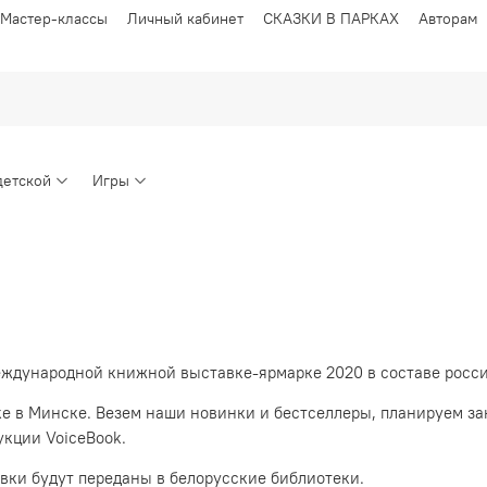
Мастер-классы
Личный кабинет
СКАЗКИ В ПАРКАХ
Авторам
детской
Игры
международной книжной выставке-ярмарке 2020 в составе росс
е в Минске. Везем наши новинки и бестселлеры, планируем за
укции VoiceBook.
авки будут переданы в белорусские библиотеки.