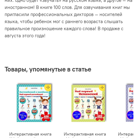
них: одно будет «звучать» на русском языке, а другое — на
иностранном! В книге 100 слов. Для озвучивания книг мы
пригласили профессиональных дикторов — носителей
языка, чтобы ребенок мог с раннего возраста слышать
правильное произношение каждого слова! В продаже с
августа этого года!
Товары, упомянутые в статье
Интерактивная книга
Интерактивная книга
Интеракти