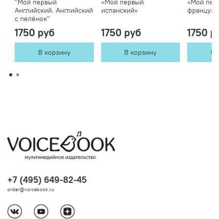
"Мой первый
«Мой первый
«Мой пер
Английский. Английский
испанский»
французс
с пелёнок"
1750 руб
1750 руб
1750 р
В корзину
В корзину
В 
+7 (495) 649-82-45
order@voicebook.ru