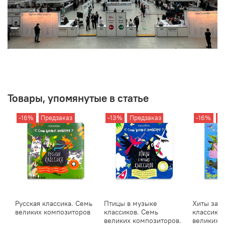
Товары, упомянутые в статье
-16%
Предзаказ
-13%
Предзаказ
-16%
П
Русская классика. Семь
Птицы в музыке
Хиты зар
великих композиторов
классиков. Семь
классиков
великих композиторов.
великих 