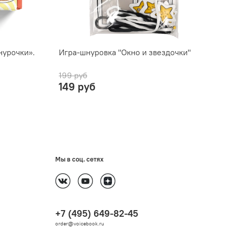
нурочки».
Игра-шнуровка "Окно и звездочки"
И
199 руб
1
149 руб
Мы в соц. сетях
+7 (495) 649-82-45
order@voicebook.ru