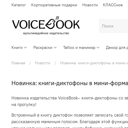
Каталог
Корпоративные подарки
Новости
КЛАССное
Книги
Раскраски
Tattoo и маникюр
Декор для 
Главная
Новости
Новинка: книги-диктофоны в мини-
Новинка: книги-диктофоны в мини-форма
Новинка издательства
VoiceBook
– книги-диктофоны со зв
на прогулку!
Встроенный в книгу диктофон позволяет записать свой г
рассказанную маминым голосом. Благодаря этой функции