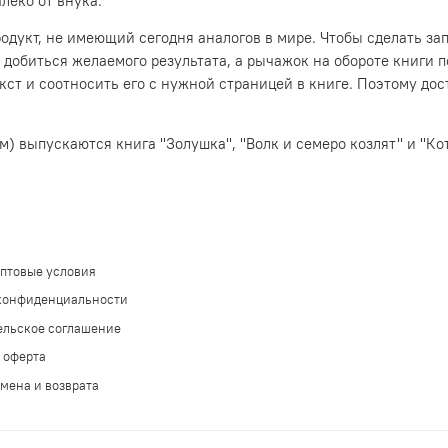
леко от внука.
укт, не имеющий сегодня аналогов в мире. Чтобы сделать запи
добиться желаемого результата, а рычажок на обороте книги п
т и соотносить его с нужной страницей в книге. Поэтому дост
см) выпускаются книга "Золушка", "Волк и семеро козлят" и "Кот
оптовые условия
конфиденциальности
ельское соглашение
 оферта
мена и возврата