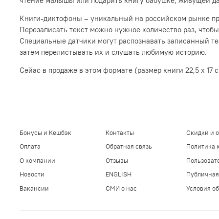
чтение малышы или подарить книгу бабушке, живущей да
Книги-диктофоны – уникальный на российском рынке прод
Перезаписать текст можно нужное количество раз, чтобы 
Специальные датчики могут распознавать записанный текс
затем перелистывать их и слушать любимую историю.
Сейас в продаже в этом формате (р
азмер книги 22,5 х 17 
Бонусы и Кешбэк
Контакты
Скидки и 
Оплата
Обратная связь
Политика 
О компании
Отзывы
Пользоват
Новости
ENGLISH
Публичная
Вакансии
СМИ о нас
Условия об