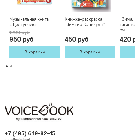
Музыкальная книга
Книжка-раскраска
«Зима. Но
«Щелкунчик»
"Зимние Каникулы"
гигантска
см
1290 руб
950 руб
450 руб
420 р
В корзину
В корзину
В 
+7 (495) 649-82-45
order@voicebook.ru