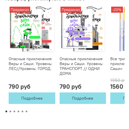
Предзаказ
Предзаказ
-20%
П
Опасные приключения
Опасные приключения
Все три 
Веры и Саши. Уровень:
Веры и Саши. Уровень:
приключе
ЛЕС//Уровень: ГОРОД.
ТРАНСПОРТ // ОДНИ
Саши»
ДОМА
1950 руб
790 руб
790 руб
1560 р
Подробнее
Подробнее
По