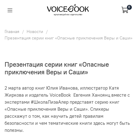
0
Главная
Новости
Презентация серии книг «Опасные приключения Веры и Саши»
Презентация серии книг «Опасные
приключения Веры и Саши»
2 марта а
втор книг Юлия Иванова, иллюстратор Катя
Жиркова
и издатель VoiceBook Евгения
Ханоянц
вместе с
экспертами #ШколаЛизаАлер
представят серию книг
«Опасные приключения Веры и Саши»
.
Спикеры
расскажут
о том, как научить детей правилам
безопасности и чем тематические книги здесь могут быть
полезны.