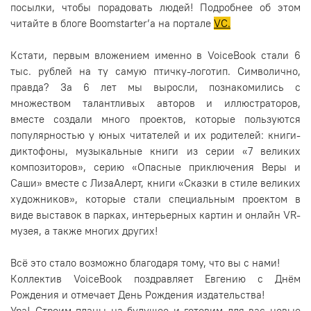
посылки, чтобы порадовать людей! Подробнее об этом
читайте в блоге Boomstarter’а на портале
VC.
Кстати, первым вложением именно в VoiceBook стали 6
тыс. рублей на ту самую птичку-логотип. Символично,
правда? За 6 лет мы выросли, познакомились с
множеством талантливых авторов и иллюстраторов,
вместе создали много проектов, которые пользуются
популярностью у юных читателей и их родителей: книги-
диктофоны, музыкальные книги из серии «7 великих
композиторов», серию «Опасные приключения Веры и
Саши» вместе с ЛизаАлерт, книги «Сказки в стиле великих
художников», которые стали специальным проектом в
виде выставок в парках, интерьерных картин и онлайн VR-
музея, а также многих других!
Всё это стало возможно благодаря тому, что вы с нами!
Коллектив VoiceBook поздравляет Евгению с Днём
Рождения и отмечает День Рождения издательства!
Ура! Строим планы на будущее и готовим для вас новые