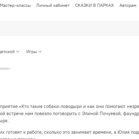
Мастер-классы
Личный кабинет
СКАЗКИ В ПАРКАХ
Авторам
детской
Игры
ники»
приятие «Кто такие собаки-поводыри и как они помогают незр
этой встрече нам повезло поговорить с Элиной Почуевой, фау
ыря.
их готовят к работе, сколько это занимает времени, а Юлия по