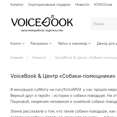
Каталог
Корпоративные подарки
Новости
КЛАССное
Книги
Раскраски
Tattoo и маникюр
Декор для 
Главная
Новости
VoiceBook & Центр «Собаки-помощ
VoiceBook & Центр «Собаки-помощники»
В минувшую субботу на non/fictio№24 у нас прошло меро
Верный друг и герой» - истории о собаки-поводыре. На 
Пашковой, незрячим человеком и хозяйкой собаки-повод
Элина рассказала о том, кто такие собаки-поводыри, как 