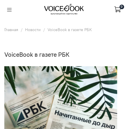
0
Главная
Новости
VoiceBook в газете РБК
VoiceBook в газете РБК