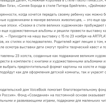
альвадора Дали», «Снежная Королева в стиле Пабло Пикассо», 
Ван Гога», «Синяя Борода в стиле Питера Брейгеля», «Дюймово
рянности, когда хочется передать своему ребенку как можно б
анные художниками в манере великих живописцев, — это еще о
ные эпохи. «Сказки в стиле великих художников» пробуждают в
ли еще художественные альбомы и решили провести выставку к
ok. — Приходите на нашу выставку с 15 по 23 ноября на ARTPLAY
ов, их стилях и последователях. Родителей ждет лекция о том,
ле осмотра выставки дети смогут пройти творческий квест и п
ставлены 23 холста, созданные как подражание великим худож
брести в комплекте с книгами и художественными альбомами и
те выбрать предпочтительный формат картины на холсте и по
подойдут как для оформления детской комнаты, так и украсят 
издательский дом VoiceBook помогает благотворительному фонд
 Россия». Фонд «Созидание» на постоянной основе оказывает
ольными и развивающими играми, подарками для маленьких чит