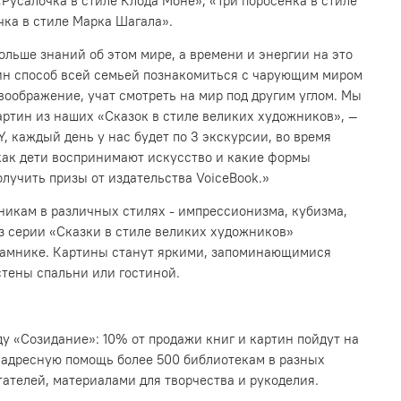
«Русалочка в стиле Клода Моне», «Три поросенка в стиле
чка в стиле Марка Шагала».
ольше знаний об этом мире, а времени и энергии на это
дин способ всей семьей познакомиться с чарующим миром
оображение, учат смотреть на мир под другим углом. Мы
артин из наших «Сказок в стиле великих художников», —
, каждый день у нас будет по 3 экскурсии, во время
 как дети воспринимают искусство и какие формы
олучить призы от издательства VoiceBook.»
никам в различных стилях - импрессионизма, кубизма,
з серии «Сказки в стиле великих художников»
драмнике. Картины станут яркими, запоминающимися
стены спальни или гостиной.
у «Созидание»: 10% от продажи книг и картин пойдут на
 адресную помощь более 500 библиотекам в разных
ателей, материалами для творчества и рукоделия.