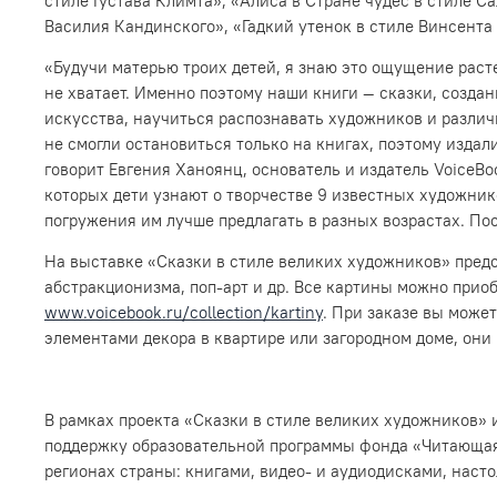
стиле Густава Климта», «Алиса в Стране чудес в стиле С
Василия Кандинского», «Гадкий утенок в стиле Винсента 
«Будучи матерью троих детей, я знаю это ощущение расте
не хватает. Именно поэтому наши книги — сказки, созд
искусства, научиться распознавать художников и различ
не смогли остановиться только на книгах, поэтому изда
говорит Евгения Ханоянц, основатель и издатель VoiceBo
которых дети узнают о творчестве 9 известных художник
погружения им лучше предлагать в разных возрастах. Пос
На выставке «Сказки в стиле великих художников» пред
абстракционизма, поп-арт и др. Все картины можно прио
www.voicebook.ru/collection/kartiny
. При заказе вы може
элементами декора в квартире или загородном доме, они 
В рамках проекта «Сказки в стиле великих художников» 
поддержку образовательной программы фонда «Читающая
регионах страны: книгами, видео- и аудиодисками, наст