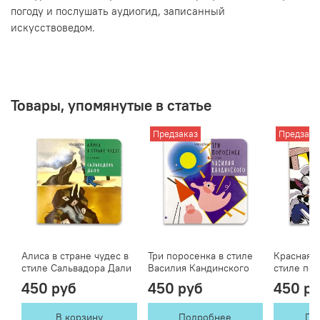
погоду и послушать аудиогид, записанный
искусствоведом.
Товары, упомянутые в статье
Предзаказ
Предзака
Алиса в стране чудес в
Три поросенка в стиле
Красная 
стиле Сальвадора Дали
Василия Кандинского
стиле поп
450 руб
450 руб
450 р
В корзину
Подробнее
По