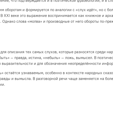
ние, что подтверждается и в поэтической фразеологии, и в сло
 оборотам и формируется по аналогии с «слух идёт», но с бо
 В XXI веке это выражение воспринимается как книжное и арха
и. Однако слова «молва» и производные от него обороты по-п
для описания тех самых слухов, которые разносятся среди на
быть» — правда, истина, «небыль» — ложь, вымысел. В поэтич
я выразительности и для обозначения неопределённости инфо
 остаётся узнаваемым, особенно в контексте народных сказок
равды и вымысла. В разговорной речи чаще заменяется на боле
ии.