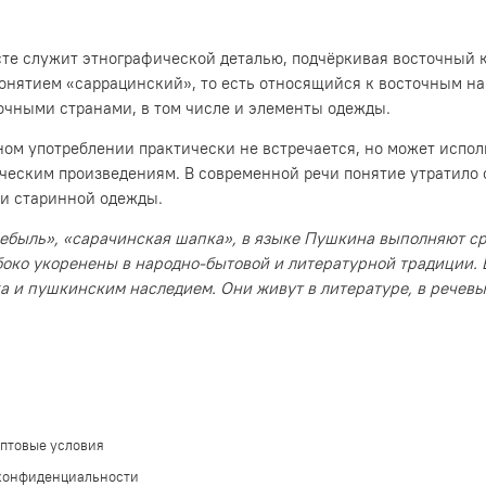
те служит этнографической деталью, подчёркивая восточный к
онятием «саррацинский», то есть относящийся к восточным на
точными странами, в том числе и элементы одежды.
ном употреблении практически не встречается, но может испол
еским произведениям. В современной речи понятие утратило с
ли старинной одежды.
небыль», «сарачинская шапка», в языке Пушкина выполняют сра
боко укоренены в народно-бытовой и литературной традиции. 
а и пушкинским наследием. Они живут в литературе, в речевых
оптовые условия
конфиденциальности