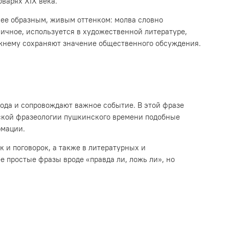
варях XIX века.
лее образным, живым оттенком: молва словно
ичное, используется в художественной литературе,
режнему сохраняют значение общественного обсуждения.
рода и сопровождают важное событие. В этой фразе
еской фразеологии пушкинского времени подобные
рмации.
 и поговорок, а также в литературных и
е простые фразы вроде «правда ли, ложь ли», но