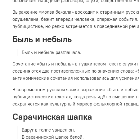
обозначает народные разговоры, слухи, общественное мне
Выражение «молва бежала» восходит к старинным русским
одушевлена, бежит впереди человека, опережая события.
публицистике, но редко встречается в повседневной реч
Быль и небыль
Быль и небыль разглашала.
Сочетание «быть и небыль» в пушкинском тексте служит 
соединяются два противоположных по значению слова: «
антиномические сочетания использовались для усилени
В современном русском языке выражение «быть и небыль»
публицистических текстах, когда речь идёт о смешении п
сохраняется как культурный маркер фольклорной традиц
Сарачинская шапка
Вдруг в толпе увидел он,
В сарачинской шапке белой,