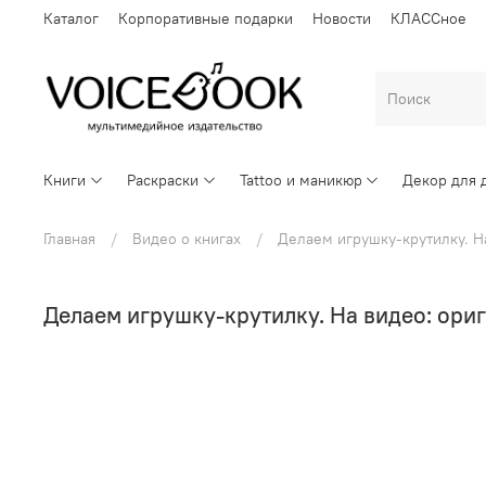
Каталог
Корпоративные подарки
Новости
КЛАССное
Книги
Раскраски
Tattoo и маникюр
Декор для 
Главная
Видео о книгах
Делаем игрушку-крутилку. Н
Делаем игрушку-крутилку. На видео: ори