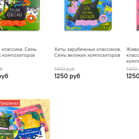
 классика. Семь
Хиты зарубежных классиков.
Живо
х композиторов
Семь великих композиторов
класс
комп
б
1490 руб
1490 
руб
1250 руб
125
Предзаказ