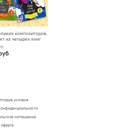
еликих композиторов.
т из четырех книг
уб
руб
оптовые условия
конфиденциальности
ельское соглашение
 оферта