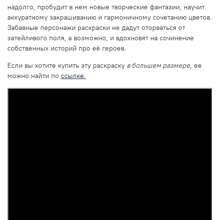
надолго, пробудит в нем новые творческие фантазии, научит
аккуратному закрашиванию и гармоничному сочетанию цветов.
Забавные персонажи раскраски не дадут оторваться от
затейливого поля, а возможно, и вдохновят на сочинение
собственных историй про её героев.
Если вы хотите купить эту раскраску
в большем размере
, ее
можно найти по
ссылке.