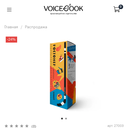
0
Главная
Распродажа
-24%
арт.
27003
(0)