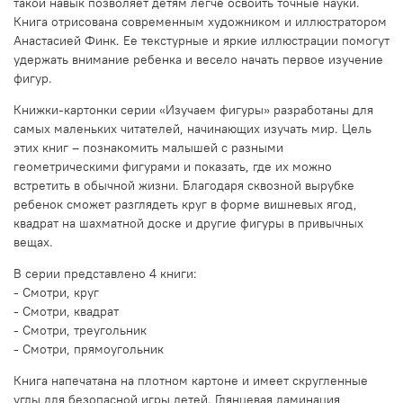
такой навык позволяет детям легче освоить точные науки.
Книга отрисована современным художником и иллюстратором
Анастасией Финк. Ее текстурные и яркие иллюстрации помогут
удержать внимание ребенка и весело начать первое изучение
фигур.
Книжки-картонки серии «Изучаем фигуры» разработаны для
самых маленьких читателей, начинающих изучать мир. Цель
этих книг – познакомить малышей с разными
геометрическими фигурами и показать, где их можно
встретить в обычной жизни. Благодаря сквозной вырубке
ребенок сможет разглядеть круг в форме вишневых ягод,
квадрат на шахматной доске и другие фигуры в привычных
вещах.
В серии представлено 4 книги:
- Смотри, круг
- Смотри, квадрат
- Смотри, треугольник
- Смотри, прямоугольник
Книга напечатана на плотном картоне и имеет скругленные
углы для безопасной игры детей. Глянцевая ламинация