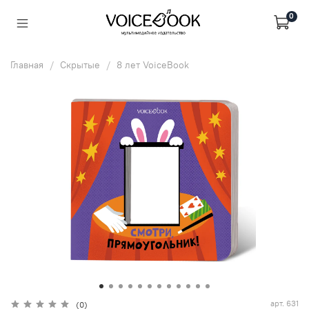
0
Главная
Скрытые
8 лет VoiceBook
арт.
631
(0)