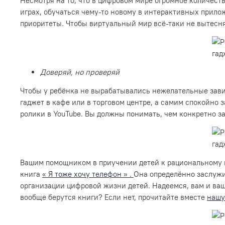
Несмотря на то, что в цифровом мире огромное количеств
играх, обучаться чему-то новому в интерактивных прило
приоритеты. Чтобы виртуальный мир всё-таки не вытесн
Доверяй, но проверяй
Чтобы у ребёнка не вырабатывались нежелательные завис
гаджет в кафе или в торговом центре, а самим спокойно 
ролики в YouTube. Вы должны понимать, чем конкретно з
Вашим помощником в приучении детей к рациональному и
книга
« Я тоже хочу телефон » .
Она определённо заслужи
организации цифровой жизни детей. Надеемся, вам и ваше
вообще берутся книги? Если нет, прочитайте вместе
нашу