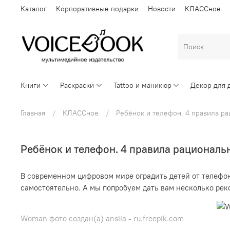
Каталог
Корпоративные подарки
Новости
КЛАССное
Книги
Раскраски
Tattoo и маникюр
Декор для 
Главная
КЛАССное
Ребёнок и телефон. 4 правила р
Ребёнок и телефон. 4 правила рациональ
В современном цифровом мире оградить детей от телефон
самостоятельно. А мы попробуем дать вам несколько ре
Woman фото создан(а) ansiia - ru.freepik.com