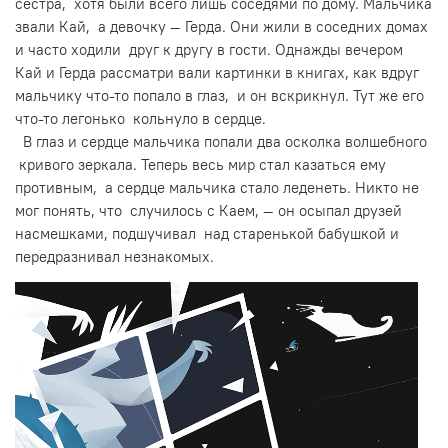
сестра, хотя были всего лишь соседями по дому. Мальчика
звали Кай, а девочку — Герда. Они жили в соседних домах
и часто ходили друг к другу в гости. Однажды вечером
Кай и Герда рассматри вали картинки в книгах, как вдруг
мальчику что-то попало в глаз, и он вскрикнул. Тут же его
что-то легонько кольнуло в сердце.
В глаз и сердце мальчика попали два осколка волшебного
кривого зеркала. Теперь весь мир стал казаться ему
противным, а сердце мальчика стало леденеть. Никто не
мог понять, что случилось с Каем, — он осыпал друзей
насмешками, подшучивал над старенькой бабушкой и
передразнивал незнакомых.