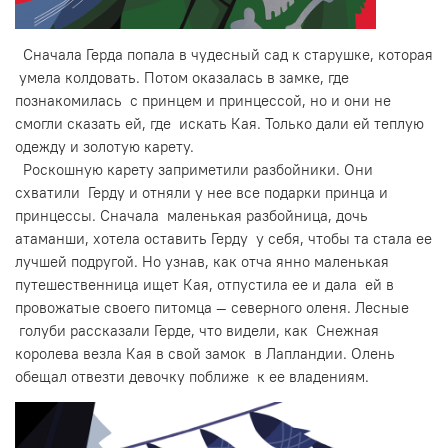
Сначала Герда попала в чудесный сад к старушке, которая
умела колдовать. Потом оказалась в замке, где
познакомилась с принцем и принцессой, но и они не
смогли сказать ей, где искать Кая. Только дали ей теплую
одежду и золотую карету.
Роскошную карету заприметили разбойники. Они
схватили Герду и отняли у нее все подарки принца и
принцессы. Сначала маленькая разбойница, дочь
атаманши, хотела оставить Герду у себя, чтобы та стала ее
лучшей подругой. Но узнав, как отча янно маленькая
путешественница ищет Кая, отпустила ее и дала ей в
провожатые своего питомца — северного оленя. Лесные
голуби рассказали Герде, что видели, как Снежная
королева везла Кая в свой замок в Лапландии. Олень
обещал отвезти девочку поближе к ее владениям.