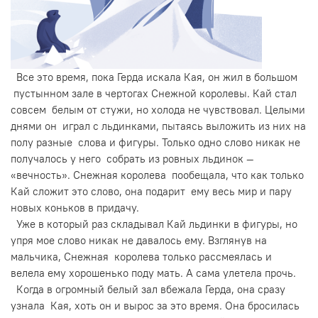
Все это время, пока Герда искала Кая, он жил в большом
пустынном зале в чертогах Снежной королевы. Кай стал
совсем белым от стужи, но холода не чувствовал. Целыми
днями он играл с льдинками, пытаясь выложить из них на
полу разные слова и фигуры. Только одно слово никак не
получалось у него собрать из ровных льдинок —
«вечность». Снежная королева пообещала, что как только
Кай сложит это слово, она подарит ему весь мир и пару
новых коньков в придачу.
Уже в который раз складывал Кай льдинки в фигуры, но
упря мое слово никак не давалось ему. Взглянув на
мальчика, Снежная королева только рассмеялась и
велела ему хорошенько поду мать. А сама улетела прочь.
Когда в огромный белый зал вбежала Герда, она сразу
узнала Кая, хоть он и вырос за это время. Она бросилась