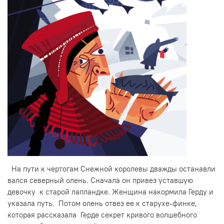
На пути к чертогам Снежной королевы дважды останавли
вался северный олень. Сначала он привез уставшую
девочку к старой лапландке. Женщина накормила Герду и
указала путь. Потом олень отвез ее к старухе-финке,
которая рассказала Герде секрет кривого волшебного