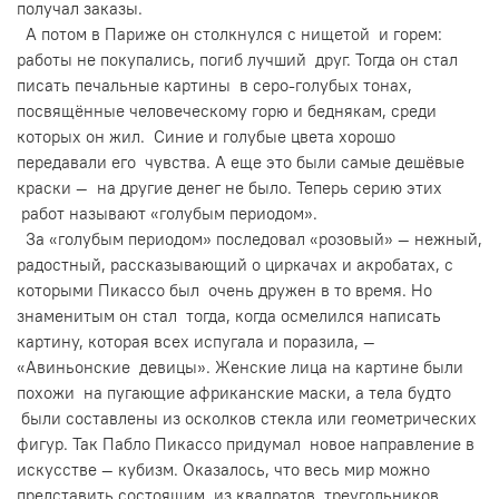
получал заказы.
А потом в Париже он столкнулся с нищетой и горем:
работы не покупались, погиб лучший друг. Тогда он стал
писать печальные картины в серо-голубых тонах,
посвящённые человеческому горю и беднякам, среди
которых он жил. Синие и голубые цвета хорошо
передавали его чувства. А еще это были самые дешёвые
краски — на другие денег не было. Теперь серию этих
работ называют «голубым периодом».
За «голубым периодом» последовал «розовый» — нежный,
радостный, рассказывающий о циркачах и акробатах, с
которыми Пикассо был очень дружен в то время. Но
знаменитым он стал тогда, когда осмелился написать
картину, которая всех испугала и поразила, —
«Авиньонские девицы». Женские лица на картине были
похожи на пугающие африканские маски, а тела будто
были составлены из осколков стекла или геометрических
фигур. Так Пабло Пикассо придумал новое направление в
искусстве — кубизм. Оказалось, что весь мир можно
представить состоящим из квадратов, треугольников,