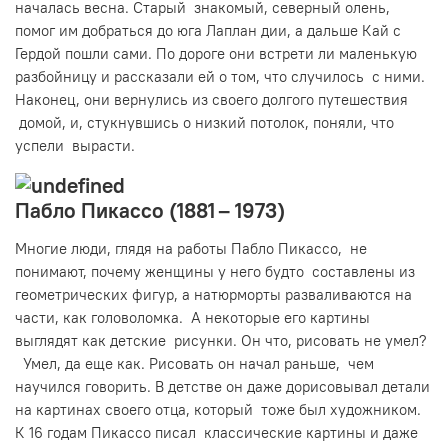
началась весна. Старый знакомый, северный олень,
помог им добраться до юга Лаплан дии, а дальше Кай с
Гердой пошли сами. По дороге они встрети ли маленькую
разбойницу и рассказали ей о том, что случилось с ними.
Наконец, они вернулись из своего долгого путешествия
домой, и, стукнувшись о низкий потолок, поняли, что
успели вырасти.
Пабло Пикассо (1881 – 1973)
Многие люди, глядя на работы Пабло Пикассо, не
понимают, почему женщины у него будто составлены из
геометрических фигур, а натюрморты разваливаются на
части, как головоломка. А некоторые его картины
выглядят как детские рисунки. Он что, рисовать не умел?
Умел, да еще как. Рисовать он начал раньше, чем
научился говорить. В детстве он даже дорисовывал детали
на картинах своего отца, который тоже был художником.
К 16 годам Пикассо писал классические картины и даже