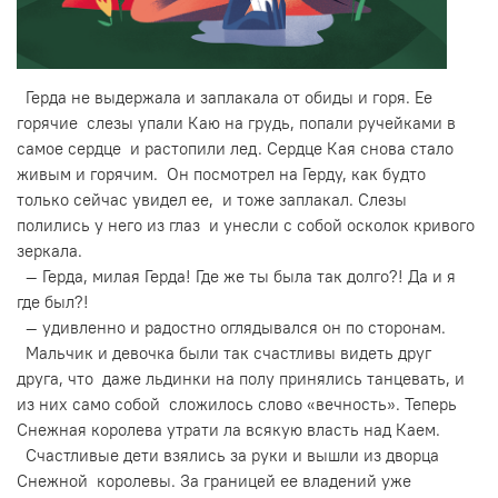
Герда не выдержала и заплакала от обиды и горя. Ее
горячие слезы упали Каю на грудь, попали ручейками в
самое сердце и растопили лед. Сердце Кая снова стало
живым и горячим. Он посмотрел на Герду, как будто
только сейчас увидел ее, и тоже заплакал. Слезы
полились у него из глаз и унесли с собой осколок кривого
зеркала.
— Герда, милая Герда! Где же ты была так долго?! Да и я
где был?!
— удивленно и радостно оглядывался он по сторонам.
Мальчик и девочка были так счастливы видеть друг
друга, что даже льдинки на полу принялись танцевать, и
из них само собой сложилось слово «вечность». Теперь
Снежная королева утрати ла всякую власть над Каем.
Счастливые дети взялись за руки и вышли из дворца
Снежной королевы. За границей ее владений уже