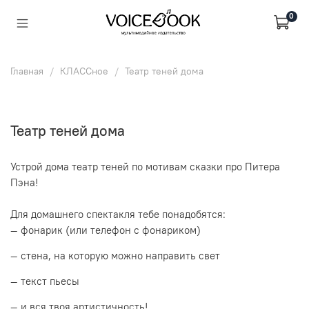
0
Главная
КЛАССное
Театр теней дома
Театр теней дома
Устрой дома театр теней по мотивам сказки про Питера
Пэна!
Для домашнего спектакля тебе понадобятся:
— фонарик (или телефон с фонариком)
— стена, на которую можно направить свет
— текст пьесы
— и вся твоя артистичность!