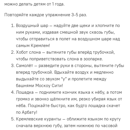
можно делать детям от 1 года.
Повторяйте каждое упражнение 3-5 раз.
Воздушный шар — надуйте две щеки и хлопните по
ним руками, издавая смешной звук сквозь губы,
чтобы отправиться в полет на воздушном шаре над
самым Кремлем!
Хобот слона — вытяните губы вперёд трубочкой,
чтобы поприветствовать слона в зоопарке.
Самолёт — разведите руки в стороны, вытяните губы
вперед трубочкой. Вдыхайте воздух и медленно
выдыхайте со звуком “у” и пролетите между
башнями Москоу Сити!
Лошадка — поднимите кончик языка к нёбу, а потом
громко и звонко щёлкните им, резко убирая язык от
нёба. Поцокайте быстро, как будто лошадка скачет
по Арбату!
Кремлевские куранты — оближите языком по кругу
сначала верхнюю губу, затем нижнюю по часовой