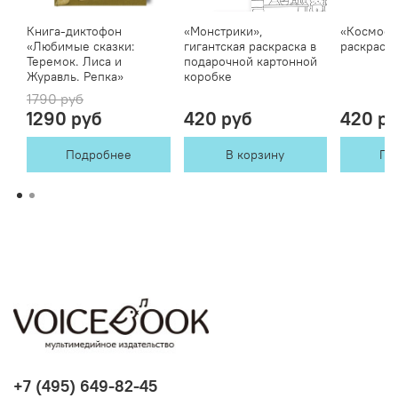
Книга-диктофон
«Монстрики»,
«Космос»,
«Любимые сказки:
гигантская раскраска в
раскраска
Теремок. Лиса и
подарочной картонной
Журавль. Репка»
коробке
1790 руб
1290 руб
420 руб
420 р
Подробнее
В корзину
По
+7 (495) 649-82-45