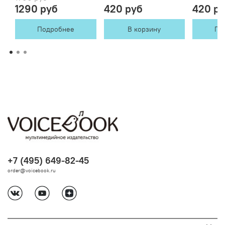
1290 руб
420 руб
420 р
Подробнее
В корзину
По
+7 (495) 649-82-45
order@voicebook.ru