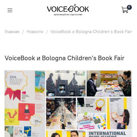
0
Главная
Новости
VoiceBook и Bologna Children’s Book Fair
VoiceBook и Bologna Children’s Book Fair