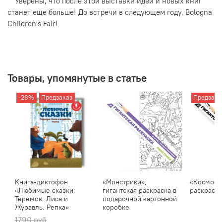
⠀
Уверены, что после этой выставки идей и новых книг
станет еще больше! До встречи в следующем году, Bologna
Children's Fair!
Товары, упомянутые в статье
-28%
Предзаказ
Предзака
Книга-диктофон
«Монстрики»,
«Космос»,
«Любимые сказки:
гигантская раскраска в
раскраска
Теремок. Лиса и
подарочной картонной
Журавль. Репка»
коробке
1790 руб