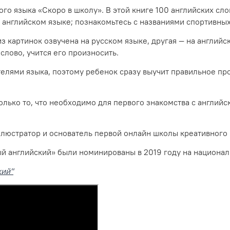
о языка «Скоро в школу». В этой книге 100 английских слов,
а английском языке; познакомьтесь с названиями спортивны
 картинок озвучена на русском языке, другая — на английс
 слово, учится его произносить.
лями языка, поэтому ребенок сразу выучит правильное про
только то, что необходимо для первого знакомства с английс
ллюстратор и основатель первой онлайн школы креативного 
й английский» были номинированы в 2019 году на национал
кий"