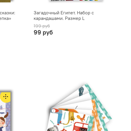
сказки:
Загадочный Египет. Набор с
T
епка»
карандашами. Размер L
199 руб
99 руб