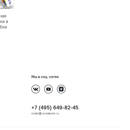
ная
ка в
бке
Мы в соц. сетях
+7 (495) 649-82-45
order@voicebook.ru