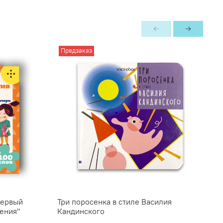
Предзаказ
первый
Три поросенка в стиле Василия
П
ения"
Кандинского
Г