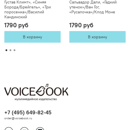
Густав Климт», «Синяя
Сальвадор Дали, «Гадкий
Борода/Брейгель», «Три
утенок»/Ван Гог,
поросенка»/Василий
«Русалочка»/Клод Моне
Кандинский
1790 руб
1790 руб
В корзину
В корзину
+7 (495) 649-82-45
order@voicebook.ru