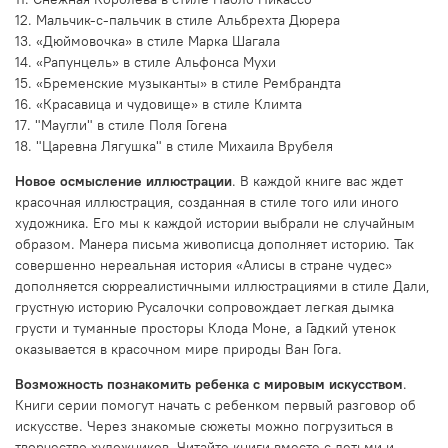
12. Мальчик-с-пальчик в стиле Альбрехта Дюрера
13. «Дюймовочка» в стиле Марка Шагала
14. «Рапунцель» в стиле Альфонса Мухи
15. «Бременские музыканты» в стиле Рембрандта
16. «Красавица и чудовище» в стиле Климта
17. "Маугли" в стиле Поля Гогена
18. "Царевна Лягушка" в стиле Михаила Врубеля
Новое осмысление иллюстрации
. В каждой книге вас ждет
красочная иллюстрация, созданная в стиле того или иного
художника. Его мы к каждой истории выбрали не случайным
образом. Манера письма живописца дополняет историю. Так
совершенно нереальная история «Алисы в стране чудес»
дополняется сюрреалистичными иллюстрациями в стиле Дали,
грустную историю Русалочки сопровождает легкая дымка
грусти и туманные просторы Клода Моне, а Гадкий утенок
оказывается в красочном мире природы Ван Гога.
Возможность познакомить ребенка с мировым искусством
.
Книги серии помогут начать с ребенком первый разговор об
искусстве. Через знакомые сюжеты можно погрузиться в
творчество художников. Читайте книги вместе с детьми и