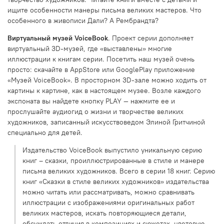
ищите особенности манеры письма великих мастеров. Что
особенного в живописи Дали? А Рембрандта?
Виртуальный музей VoiceBook
. Проект серии дополняет
виртуальный 3D-музей, где «выставлены» многие
иллюстрации к книгам серии. Посетить наш музей очень
просто: скачайте в AppStore или GooglePlay приложение
«Музей VoiceBook». В просторном 3D-зале можно ходить от
картины к картине, как в настоящем музее. Возле каждого
экспоната вы найдете кнопку PLAY — нажмите ее и
прослушайте аудиогид о жизни и творчестве великих
художников, записанный искусствоведом Элиной Гритчиной
специально для детей.
Издательство VoiceBook выпустило уникальную серию
книг – сказки, проиллюстрированные в стиле и манере
письма великих художников. Всего в серии 18 книг. Серию
книг «Сказки в стиле великих художников» издательства
можно читать или рассматривать, можно сравнивать
иллюстрации с изображениями оригинальных работ
великих мастеров, искать повторяющиеся детали,
обсуждать отличия в композициях и сюжетах, цветовую