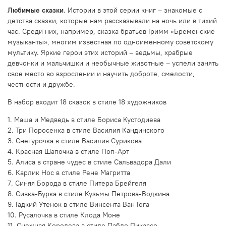
Любимые сказки
. Истории в этой серии книг – знакомые с
детства сказки, которые нам рассказывали на ночь или в тихий
час. Среди них, например, сказка братьев Гримм «Бременские
музыканты», многим известная по одноименному советскому
мультику. Яркие герои этих историй – ведьмы, храбрые
девчонки и мальчишки и необычные животные – успели занять
свое место во взрослении и научить доброте, смелости,
честности и дружбе.
В набор входит 18 сказок в стиле 18 художников
1. Маша и Медведь в стиле Бориса Кустодиева
2. Три Поросенка в стиле Василия Кандинского
3. Снегурочка в стиле Василия Сурикова
4. Красная Шапочка в стиле Поп-Арт
5. Алиса в стране чудес в стиле Сальвадора Дали
6. Карлик Нос в стиле Рене Магритта
7. Синяя Борода в стиле Питера Брейгеля
8. Сивка-Бурка в стиле Кузьмы Петрова-Водкина
9. Гадкий Утенок в стиле Винсента Ван Гога
10. Русалочка в стиле Клода Моне
11. Снежная Королева в стиле Пабло Пикассо