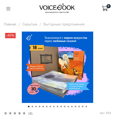
0
Главная
Скрытые
Выгодные предложения
-40%
арт.
656
(0)