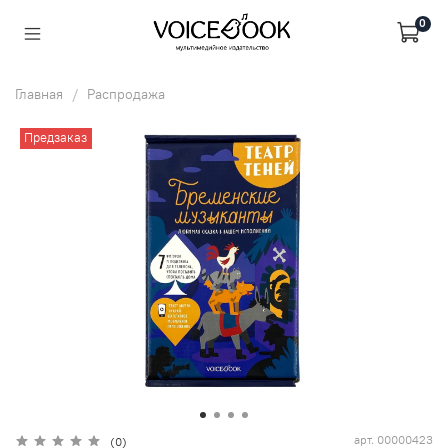
0
Главная
Распродажа
Предзаказ
арт.
00000423
(0)