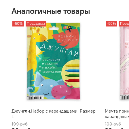
Аналогичные товары
-50%
Предзаказ
-50%
Пред
Джунгли.Набор с карандашами. Размер
Мечта прин
L
карандашам
199 руб
199 руб