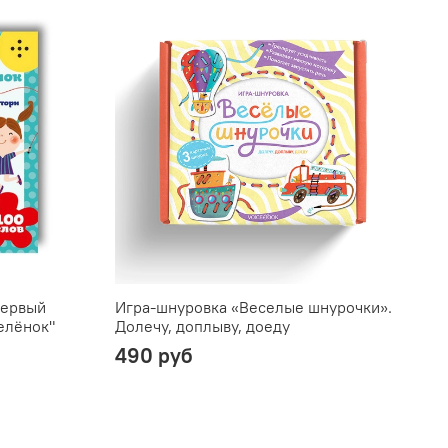
первый
Игра-шнуровка «Веселые шнурочки».
А
елёнок"
Долечу, доплыву, доеду
в
490 руб