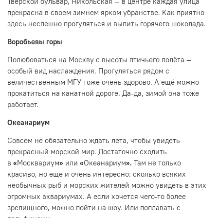
Тверской бульвар, Никольская — в центре каждая улица
прекрасна в своем зимнем ярком убранстве. Как приятно
здесь неспешно прогуляться и выпить горячего шоколада.
Воробьевы горы
Полюбоваться на Москву с высоты птичьего полёта —
особый вид наслаждения. Прогуляться рядом с
величественным МГУ тоже очень здорово. А ещё можно
прокатиться на канатной дороге. Да-да, зимой она тоже
работает.
Океанариум
Совсем не обязательно ждать лета, чтобы увидеть
прекрасный морской мир. Достаточно сходить
в
«
Москвариум
»
или
«
Океанариум
».
Там не только
красиво, но еще и очень интересно: сколько всяких
необычных рыб и морских жителей можно увидеть в этих
огромных аквариумах. А если хочется чего-то более
зрелищного, можно пойти на шоу. Или поплавать с