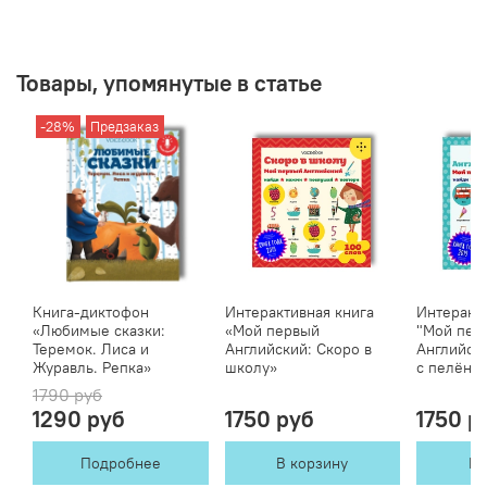
Товары, упомянутые в статье
-28%
Предзаказ
Книга-диктофон
Интерактивная книга
Интеракти
«Любимые сказки:
«Мой первый
"Мой пер
Теремок. Лиса и
Английский: Скоро в
Английск
Журавль. Репка»
школу»
с пелёнок
1790 руб
1290 руб
1750 руб
1750 р
Подробнее
В корзину
В 