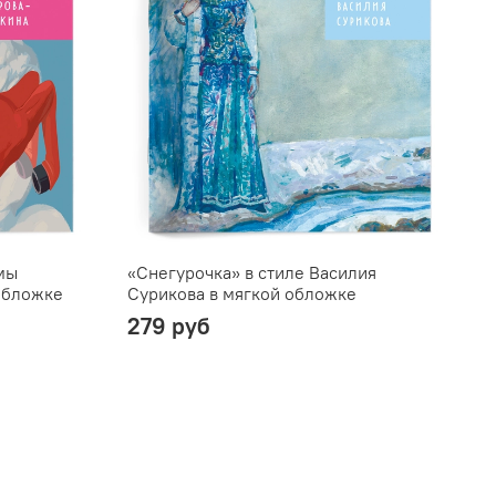
мы
«Снегурочка» в стиле Василия
«
обложке
Сурикова в мягкой обложке
В
279 руб