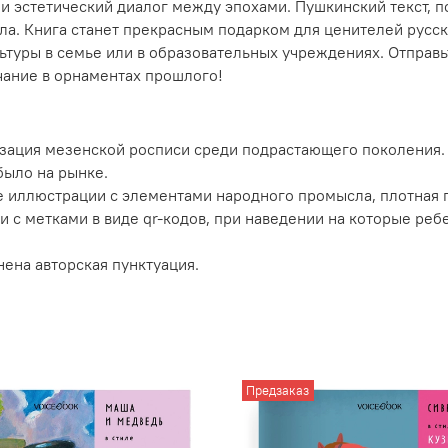
 и эстетический диалог между эпохами. Пушкинский текст, 
а. Книга станет прекрасным подарком для ценителей русско
уры в семье или в образовательных учреждениях. Отправьте
чание в орнаментах прошлого!
изация мезенской росписи среди подрастающего поколения.
было на рынке.
е иллюстрации с элементами народного промысла, плотная 
и с метками в виде qr-кодов, при наведении на которые реб
нена авторская пунктуация.
Предзаказ