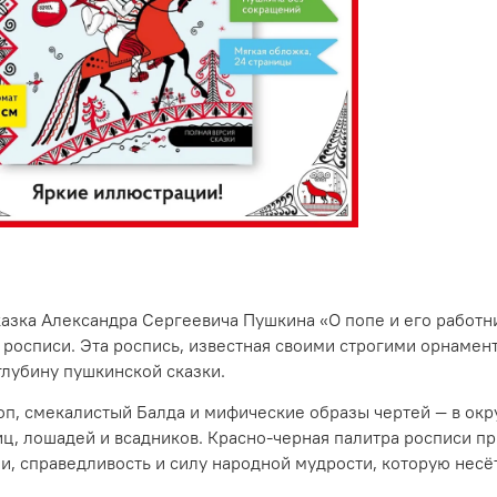
азка Александра Сергеевича Пушкина «О попе и его работн
росписи. Эта роспись, известная своими строгими орнамент
лубину пушкинской сказки.
оп, смекалистый Балда и мифические образы чертей — в ок
иц, лошадей и всадников. Красно-черная палитра росписи п
, справедливость и силу народной мудрости, которую несёт