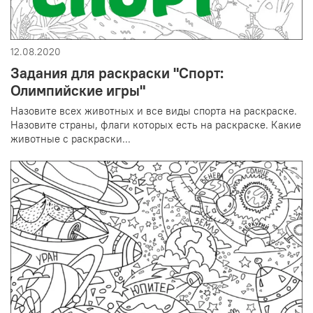
12.08.2020
Задания для раскраски "Спорт:
Олимпийские игры"
Назовите всех животных и все виды спорта на раскраске.
Назовите страны, флаги которых есть на раскраске. Какие
животные с раскраски...